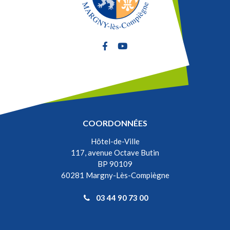
Lien vers le compte Facebook
Lien vers la chaîne Youtube
COORDONNÉES
Hôtel-de-Ville
117, avenue Octave Butin
BP 90109
60281 Margny-Lès-Compiègne
03 44 90 73 00