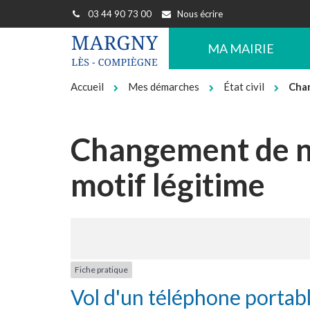
Gestion des traceurs
03 44 90 73 00
Nous écrire
MA MAIRIE
Accueil
Mes démarches
État civil
Chan
Changement de n
motif légitime
Fiche pratique
Vol d'un téléphone portab