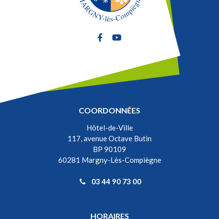
Lien vers le compte Facebook
Lien vers la chaîne Youtube
COORDONNÉES
Hôtel-de-Ville
117, avenue Octave Butin
BP 90109
60281 Margny-Lès-Compiègne
03 44 90 73 00
HORAIRES