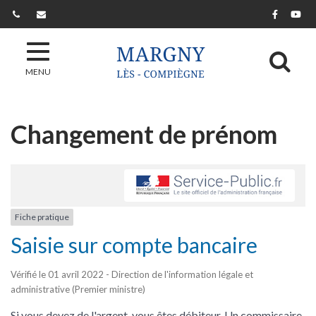
Gestion des traceurs
Lien ver
Lie
Al
MENU
Changement de prénom
Fiche pratique
Saisie sur compte bancaire
Vérifié le 01 avril 2022 - Direction de l'information légale et
administrative (Premier ministre)
Si vous devez de l'argent, vous êtes
débiteur
. Un commissaire