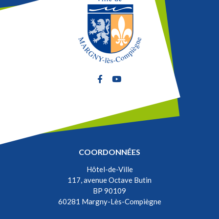
Lien vers le compte Facebook
Lien vers la chaîne Youtube
COORDONNÉES
Hôtel-de-Ville
117, avenue Octave Butin
BP 90109
60281 Margny-Lès-Compiègne