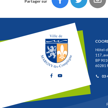
Partager sur
COOR
Hôtel-d
117, av
BP 901
60281 
Lien vers le compte Facebook
Lien vers la chaîne Youtu
03 
P