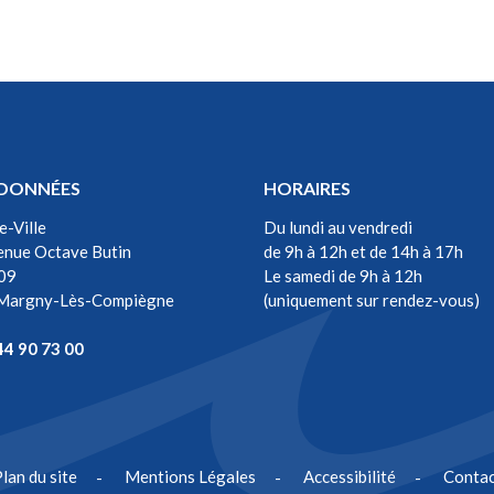
DONNÉES
HORAIRES
e-Ville
Du lundi au vendredi
enue Octave Butin
de 9h à 12h et de 14h à 17h
09
Le samedi de 9h à 12h
Margny-Lès-Compiègne
(uniquement sur rendez-vous)
be
44 90 73 00
lan du site
Mentions Légales
Accessibilité
Contac