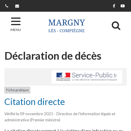
Gestion des traceurs
Lien ver
Lie
Al
MENU
Déclaration de décès
Fiche pratique
Citation directe
Vérifié le 09 novembre 2021 - Direction de l'information légale et
administrative (Premier ministre)
La citation directe permet à la victime d'une infraction ou au