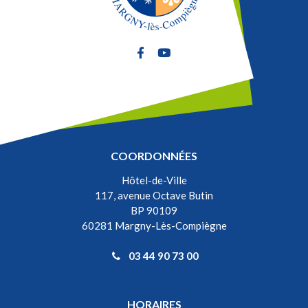
Lien vers le compte Facebook
Lien vers la chaîne Youtube
COORDONNÉES
Hôtel-de-Ville
117, avenue Octave Butin
BP 90109
60281 Margny-Lès-Compiègne
03 44 90 73 00
HORAIRES