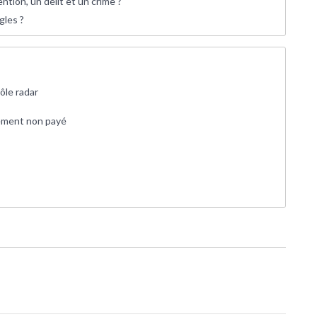
tion, un délit et un crime ?
gles ?
ôle radar
nement non payé