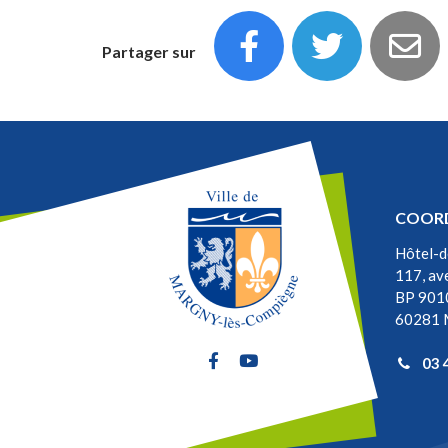
Partager sur
COOR
Hôtel-d
117, av
BP 901
60281 
Lien vers le compte Facebook
Lien vers la chaîne Youtu
03 