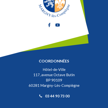
Lien vers le compte Facebook
Lien vers la chaîne Youtube
COORDONNÉES
Hôtel-de-Ville
117, avenue Octave Butin
BP 90109
60281 Margny-Lès-Compiègne
03 44 90 73 00