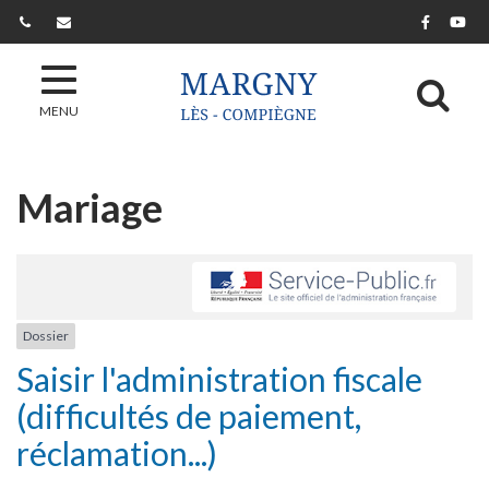
Gestion des traceurs
Lien ver
Lie
Al
MENU
Mariage
Dossier
Saisir l'administration fiscale
(difficultés de paiement,
réclamation...)