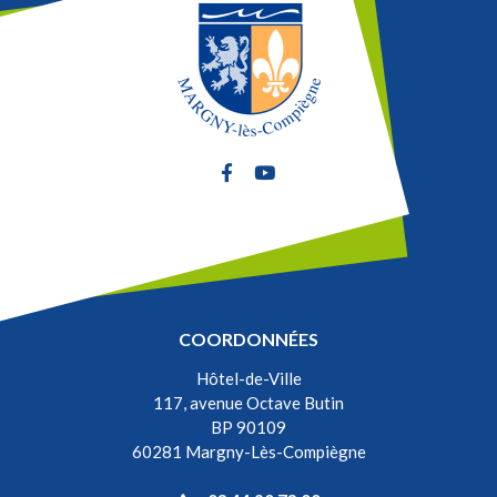
Lien vers le compte Facebook
Lien vers la chaîne Youtube
COORDONNÉES
Hôtel-de-Ville
117, avenue Octave Butin
BP 90109
60281 Margny-Lès-Compiègne