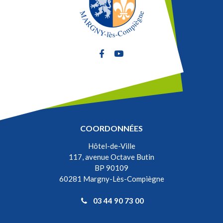
Lien vers le compte Facebook
Lien vers la chaîne Youtube
COORDONNÉES
Hôtel-de-Ville
117, avenue Octave Butin
BP 90109
60281 Margny-Lès-Compiègne
03 44 90 73 00