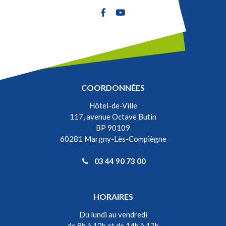
Lien vers le compte Facebook
Lien vers la chaîne Youtube
COORDONNÉES
Hôtel-de-Ville
117, avenue Octave Butin
BP 90109
60281 Margny-Lès-Compiègne
03 44 90 73 00
HORAIRES
Du lundi au vendredi
de 9h à 12h et de 14h à 17h