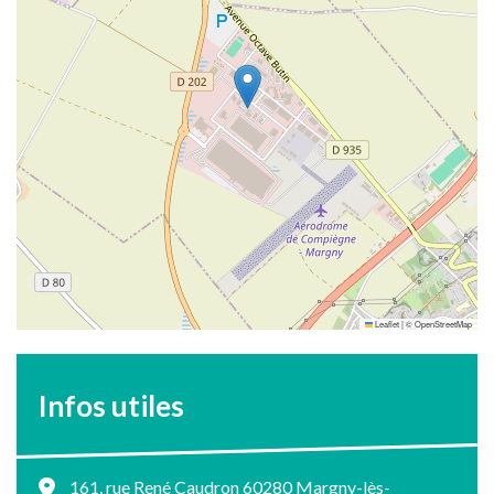
Leaflet
|
©
OpenStreetMap
Infos utiles
161, rue René Caudron 60280 Margny-lès-