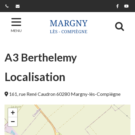
Gestion des traceurs
Lien ver
Lie
Al
MENU
A3 Berthelemy
Localisation
161, rue René Caudron 60280 Margny-lès-Compiègne
+
−