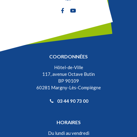
Lien vers le compte Facebook
Lien vers la chaîne Youtube
COORDONNÉES
Hôtel-de-Ville
117, avenue Octave Butin
BP 90109
60281 Margny-Lès-Compiègne
03 44 90 73 00
HORAIRES
Du lundi au vendredi