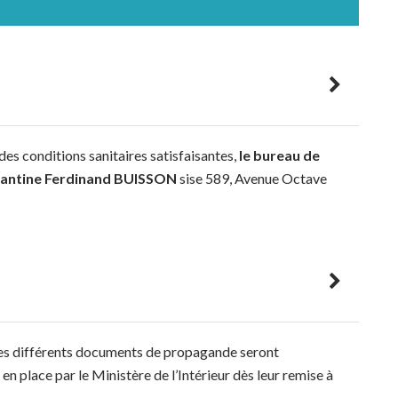
des conditions sanitaires satisfaisantes,
le bureau de
cantine Ferdinand BUISSON
sise 589, Avenue Octave
les différents documents de propagande seront
n place par le Ministère de l’Intérieur dès leur remise à
//programme-candidats.interieur.gouv.fr